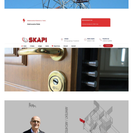
,
a
u