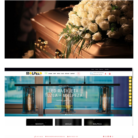
a
e
a
a
i
h