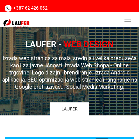
+387 62 426 052
LAUFER -
WEB DESIGN
Izrada web stranica za mala, srednja i velika preduzeća
kao i za javne ličnosti. Izrada Web Shopa - Online
trgovine. Logo dizajn i brendiranje. Izrada Android
aplikacija. SEO optimizacija web stranica i rangiranje na
Google pretraživaču. Social Media Marketing.
LAUFER