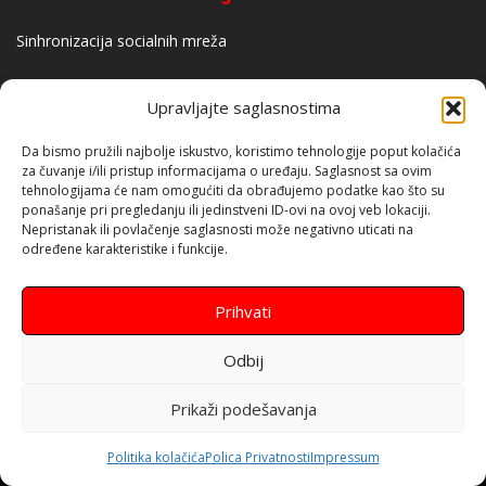
Sinhronizacija socialnih mreža
Upravljajte saglasnostima
Da bismo pružili najbolje iskustvo, koristimo tehnologije poput kolačića
za čuvanje i/ili pristup informacijama o uređaju. Saglasnost sa ovim
tehnologijama će nam omogućiti da obrađujemo podatke kao što su
ponašanje pri pregledanju ili jedinstveni ID-ovi na ovoj veb lokaciji.
Kontakt info
Nepristanak ili povlačenje saglasnosti može negativno uticati na
određene karakteristike i funkcije.
Rudarska 49 75000, Tuzla Bosna i Hercegovina
Prihvati
+387 62 426 052
info@laufer.ba
Odbij
Prikaži podešavanja
Laufer
Politika kolačića
Polica Privatnosti
Impressum
Izrada web stranica za mala, srednja i velika preduzeća kao i za