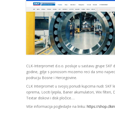
CLK-Interpromet d.o.o. posluje u sastavu grupe SKF d
godine, gdje s ponosom mozemo reci da smo najveci 
podrucju Bosne i Hercegovine.
CLK Interpromet u svojoj ponudi kupcima nudi: SKF leža
oprema, Lociti ljepila, Baner akumulatori, Wix filteri, D
Textar diskovi i disk pločice….
Više informacija pogledajte na linku:
https://shop.clk