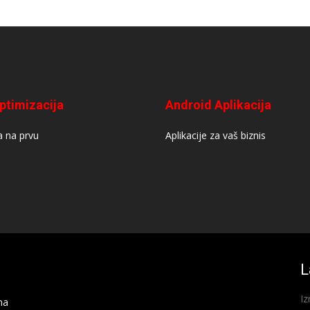
ptimizacija
Android Aplikacija
 na prvu
Aplikacije za vaš biznis
L
Iz
na