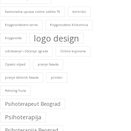
Kantonalna uprava civilne zaštite TK
kertridzi
Knjigovodstveni servis
Knjigovodstvo Klokotnica
logo design
Knjigovođa
održavanje i čišćenje zgrada
Online kupovina
Opasni otpad
pranje fasada
pranje stklenih fasada
printari
Psiholog Tuzla
Psihoterapeut Beograd
Psihoterapija
Psihoterapija Beograd