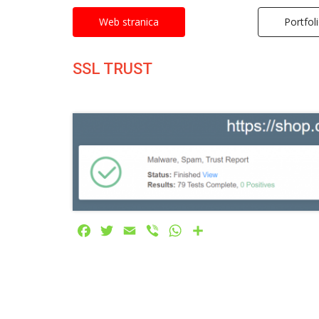
Web stranica
Portfol
SSL TRUST
Facebook
Twitter
Email
Viber
WhatsApp
Share