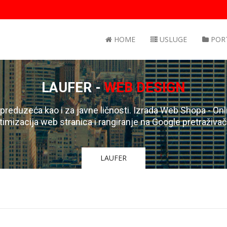
HOME
USLUGE
POR
LAUFER -
WEB DESIGN
 preduzeća kao i za javne ličnosti. Izrada Web Shopa - Onli
timizacija web stranica i rangiranje na Google pretraživa
LAUFER