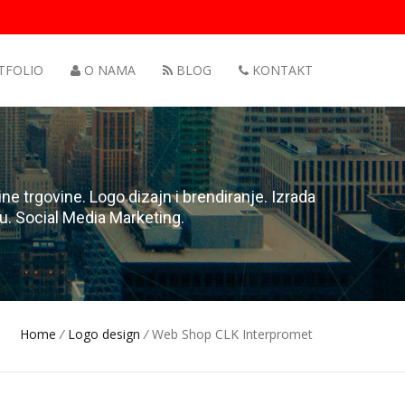
TFOLIO
O NAMA
BLOG
KONTAKT
ne trgovine. Logo dizajn i brendiranje. Izrada
ču. Social Media Marketing.
Home
/
Logo design
/
Web Shop CLK Interpromet