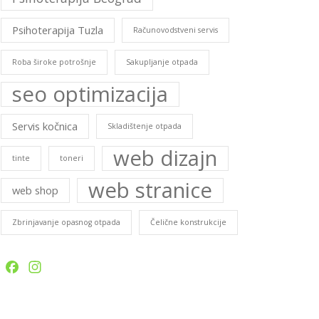
Psihoterapija Tuzla
Računovodstveni servis
Roba široke potrošnje
Sakupljanje otpada
seo optimizacija
Servis kočnica
Skladištenje otpada
web dizajn
tinte
toneri
web stranice
web shop
Zbrinjavanje opasnog otpada
Čelične konstrukcije
Facebook
Instagram