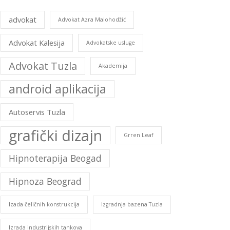
advokat
Advokat Azra Malohodžić
Advokat Kalesija
Advokatske usluge
Advokat Tuzla
Akademija
android aplikacija
Autoservis Tuzla
grafički dizajn
Grren Leaf
Hipnoterapija Beogad
Hipnoza Beograd
Izada čeličnih konstrukcija
Izgradnja bazena Tuzla
Izrada industrijskih tankova