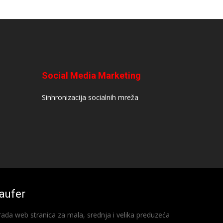
Social Media Marketing
Sinhronizacija socialnih mreža
aufer
rada web stranica za mala, srednja i velika preduzeća