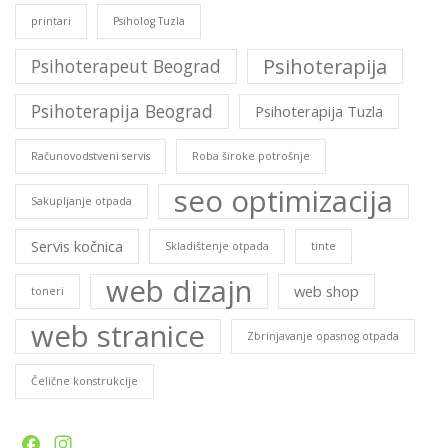
printari
Psiholog Tuzla
Psihoterapija
Psihoterapeut Beograd
Psihoterapija Beograd
Psihoterapija Tuzla
Računovodstveni servis
Roba široke potrošnje
seo optimizacija
Sakupljanje otpada
Servis kočnica
Skladištenje otpada
tinte
web dizajn
web shop
toneri
web stranice
Zbrinjavanje opasnog otpada
Čelične konstrukcije
Facebook
Instagram