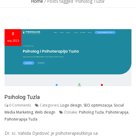
Home
/
Posts tagged 'Psiholog Tuzla'
8
sep, 2023
Psiholog Tuzla
0 Comments
Categories:
Logo design
,
SEO optimizacija
,
Social
Media Marketing
,
Web design
Oznake:
Psiholog Tuzla
,
Psihoterapija
,
Psihoterapija Tuzla
Dr. sc. Vahida Djedović je psihoterapeutkinja sa