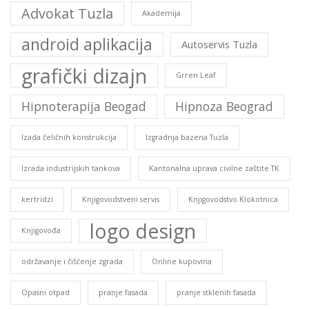
Advokat Tuzla
Akademija
android aplikacija
Autoservis Tuzla
grafički dizajn
Grren Leaf
Hipnoterapija Beogad
Hipnoza Beograd
Izada čeličnih konstrukcija
Izgradnja bazena Tuzla
Izrada industrijskih tankova
Kantonalna uprava civilne zaštite TK
kertridzi
Knjigovodstveni servis
Knjigovodstvo Klokotnica
logo design
Knjigovođa
održavanje i čišćenje zgrada
Online kupovina
Opasni otpad
pranje fasada
pranje stklenih fasada