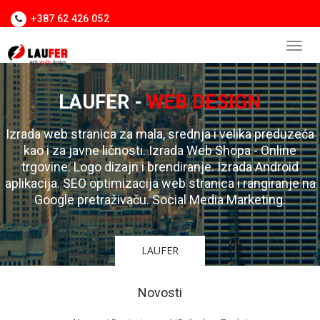
+387 62 426 052
LAUFER -
WEB DESIGN
Izrada web stranica za mala, srednja i velika preduzeća
kao i za javne ličnosti. Izrada Web Shopa - Online
trgovine. Logo dizajn i brendiranje. Izrada Android
aplikacija. SEO optimizacija web stranica i rangiranje na
Google pretraživaču. Social Media Marketing.
LAUFER
Novosti