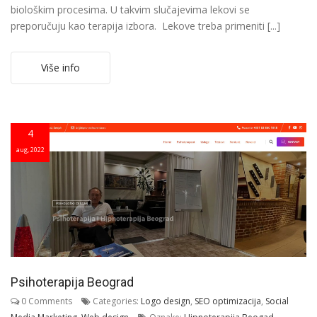
biološkim procesima. U takvim slučajevima lekovi se
preporučuju kao terapija izbora. Lekove treba primeniti [...]
Više info
4
aug, 2022
Psihoterapija Beograd
0 Comments
Categories:
Logo design
,
SEO optimizacija
,
Social