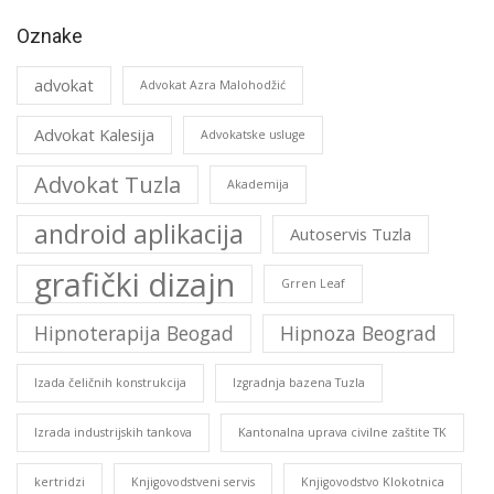
Oznake
advokat
Advokat Azra Malohodžić
Advokat Kalesija
Advokatske usluge
Advokat Tuzla
Akademija
android aplikacija
Autoservis Tuzla
grafički dizajn
Grren Leaf
Hipnoterapija Beogad
Hipnoza Beograd
Izada čeličnih konstrukcija
Izgradnja bazena Tuzla
Izrada industrijskih tankova
Kantonalna uprava civilne zaštite TK
kertridzi
Knjigovodstveni servis
Knjigovodstvo Klokotnica