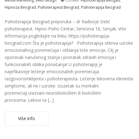
Media Marketing
,
Web design
Oznake:
Hipnoterapija Beogad
,
Hipnoza Beograd
,
Psihoterapeut Beograd
,
Psihoterapija Beograd
Psihoterapija Beograd preporuka – dr Radivoje Delić
psihoterapeut. Hipno-Psiho Centar, Simićeva 16, Senjak. Više
informacija pogledajte na linku: https://psihoterapija-
beograd.com Šta je psihoterapija? Psihoterapija otkriva uzroke
emocionalnog poremećaja i otklanja loše emocije. Cilj je
oporavak narušenog stanja i povratak zdravih emocija i
funkcionalnih oblika ponašanja! U psihoterapiji je
najefikasnije lečenje emocionalnih poremećaja
razgovoromklijenta i psihoterapeuta. Lečenje lekovima eliminiše
simptome, ali ne i uzroke. Izuzetak su mentalni
poremećaji izazvani neurobiološkim ili biološkim
procesima. Lekovi se [...]
Više info