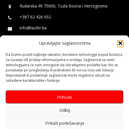
Rudarska 49 75000, Tuzla Bosna i Hercegovina
+387 62 426 052
info@laufer.ba
Upravljajte saglasnostima
Laufer
Da bismo pružili najbolje iskustvo, koristimo tehnologije poput kolačića
Izrada web stranica za mala, srednja i velika preduzeća kao i za
za čuvanje i/ili pristup informacijama o uređaju. Saglasnost sa ovim
javne ličnosti. Izrada Web Shopa - Online trgovine. Logo dizajn i
tehnologijama će nam omogućiti da obrađujemo podatke kao što su
ponašanje pri pregledanju ili jedinstveni ID-ovi na ovoj veb lokaciji.
brendiranje. Izrada Android aplikacija. SEO optimizacija web
Nepristanak ili povlačenje saglasnosti može negativno uticati na
stranica i rangiranje na Google pretraživaču. Social Media
određene karakteristike i funkcije.
Marketing.
Prihvati
Odbij
Prikaži podešavanja