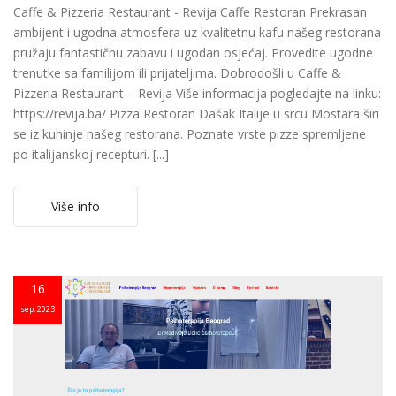
Caffe & Pizzeria Restaurant - Revija Caffe Restoran Prekrasan
ambijent i ugodna atmosfera uz kvalitetnu kafu našeg restorana
pružaju fantastičnu zabavu i ugodan osjećaj. Provedite ugodne
trenutke sa familijom ili prijateljima. Dobrodošli u Caffe &
Pizzeria Restaurant – Revija Više informacija pogledajte na linku:
https://revija.ba/ Pizza Restoran Dašak Italije u srcu Mostara širi
se iz kuhinje našeg restorana. Poznate vrste pizze spremljene
po italijanskoj recepturi. [...]
Više info
16
sep, 2023