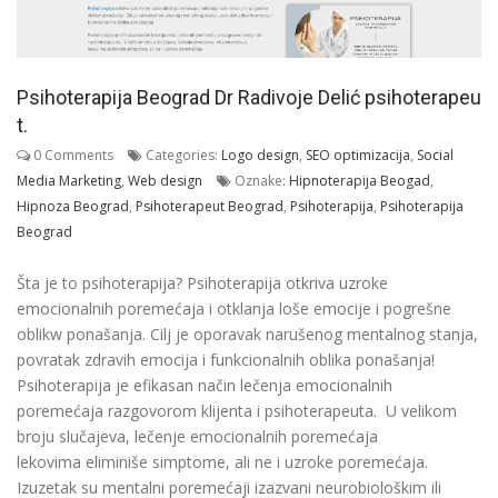
Psihoterapija Beograd Dr Radivoje Delić psihoterapeu
t.
0 Comments
Categories:
Logo design
,
SEO optimizacija
,
Social
Media Marketing
,
Web design
Oznake:
Hipnoterapija Beogad
,
Hipnoza Beograd
,
Psihoterapeut Beograd
,
Psihoterapija
,
Psihoterapija
Beograd
Šta je to psihoterapija? Psihoterapija otkriva uzroke
emocionalnih poremećaja i otklanja loše emocije i pogrešne
oblikw ponašanja. Cilj je oporavak narušenog mentalnog stanja,
povratak zdravih emocija i funkcionalnih oblika ponašanja!
Psihoterapija je efikasan način lečenja emocionalnih
poremećaja razgovorom klijenta i psihoterapeuta. U velikom
broju slučajeva, lečenje emocionalnih poremećaja
lekovima eliminiše simptome, ali ne i uzroke poremećaja.
Izuzetak su mentalni poremećaji izazvani neurobiološkim ili