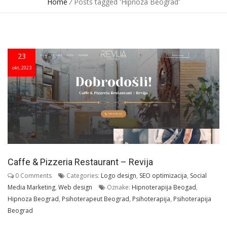
Home
/
Posts tagged 'Hipnoza Beograd'
23
okt, 2023
Caffe & Pizzeria Restaurant – Revija
0 Comments
Categories:
Logo design
,
SEO optimizacija
,
Social
Media Marketing
,
Web design
Oznake:
Hipnoterapija Beogad
,
Hipnoza Beograd
,
Psihoterapeut Beograd
,
Psihoterapija
,
Psihoterapija
Beograd