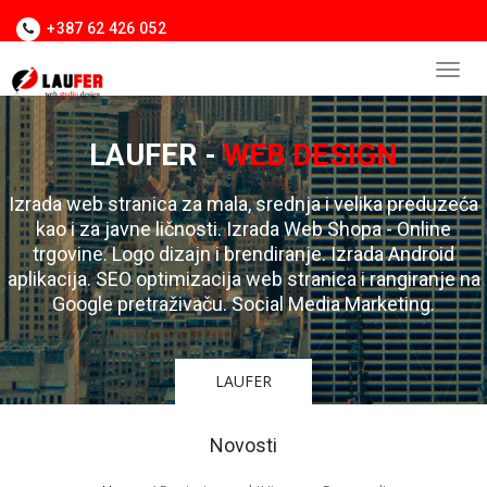
+387 62 426 052
LAUFER -
WEB DESIGN
Izrada web stranica za mala, srednja i velika preduzeća
kao i za javne ličnosti. Izrada Web Shopa - Online
trgovine. Logo dizajn i brendiranje. Izrada Android
aplikacija. SEO optimizacija web stranica i rangiranje na
Google pretraživaču. Social Media Marketing.
LAUFER
Novosti