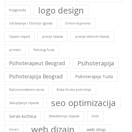
logo design
Knjigovođa
održavanje i čišćenje zgrada
Online kupovina
Opasni otpad
pranje fasada
pranje stklenih fasada
printari
Psiholog Tuzla
Psihoterapija
Psihoterapeut Beograd
Psihoterapija Beograd
Psihoterapija Tuzla
Računovodstveni servis
Roba široke potrošnje
seo optimizacija
Sakupljanje otpada
Servis kočnica
Skladištenje otpada
tinte
web dizajn
web shop
toneri