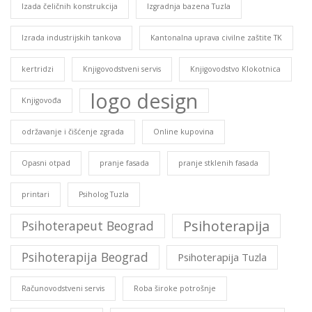
Izada čeličnih konstrukcija
Izgradnja bazena Tuzla
Izrada industrijskih tankova
Kantonalna uprava civilne zaštite TK
kertridzi
Knjigovodstveni servis
Knjigovodstvo Klokotnica
logo design
Knjigovođa
održavanje i čišćenje zgrada
Online kupovina
Opasni otpad
pranje fasada
pranje stklenih fasada
printari
Psiholog Tuzla
Psihoterapija
Psihoterapeut Beograd
Psihoterapija Beograd
Psihoterapija Tuzla
Računovodstveni servis
Roba široke potrošnje