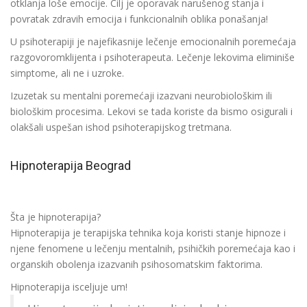
otklanja loše emocije. Cilj je oporavak narušenog stanja i
povratak zdravih emocija i funkcionalnih oblika ponašanja!
U psihoterapiji je najefikasnije lečenje emocionalnih poremećaja
razgovoromklijenta i psihoterapeuta. Lečenje lekovima eliminiše
simptome, ali ne i uzroke.
Izuzetak su mentalni poremećaji izazvani neurobiološkim ili
biološkim procesima. Lekovi se tada koriste da bismo osigurali i
olakšali uspešan ishod psihoterapijskog tretmana.
Hipnoterapija Beograd
Šta je hipnoterapija?
Hipnoterapija je terapijska tehnika koja koristi stanje hipnoze i
njene fenomene u lečenju mentalnih, psihičkih poremećaja kao i
organskih obolenja izazvanih psihosomatskim faktorima.
Hipnoterapija isceljuje um!