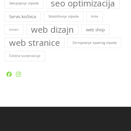
seo optimizacija
Sakupljanje otpada
Servis kočnica
Skladištenje otpada
tinte
web dizajn
web shop
toneri
web stranice
Zbrinjavanje opasnog otpada
Čelične konstrukcije
Facebook
Instagram