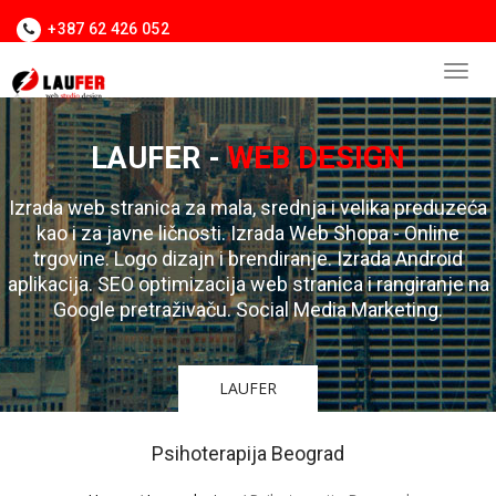
+387 62 426 052
LAUFER -
WEB DESIGN
Izrada web stranica za mala, srednja i velika preduzeća
kao i za javne ličnosti. Izrada Web Shopa - Online
trgovine. Logo dizajn i brendiranje. Izrada Android
aplikacija. SEO optimizacija web stranica i rangiranje na
Google pretraživaču. Social Media Marketing.
LAUFER
Psihoterapija Beograd