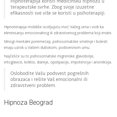
Hipnoterapija koristi medicinsku hipnozu u
terapeutske svrhe. Zbog svoje izuzetne
efikasnosti sve više se koristi u psihoterapiji.
Hipnoterapija mobiliše isceljujuću moć Vašeg uma i vodi ka
eliminisanju emocionalnog ili zdravstvenog problema koji imate.
Mnogi mentalni poremećaji, psihosomatske smetnje i bolesti
imaju uzrok u Vašem dubokom, podsvesnom umu.
Najčešće su to psihosomatske migrenske glavobolje,
vrtoglavice, kolitisi, diareje, opstipacije, impotencija i anoreksija.
Oslobodite Vašu podsvest pogrešnih
obrazaca i rešite Vaš emocionalni ili
zdravstveni problem.
Hipnoza Beograd