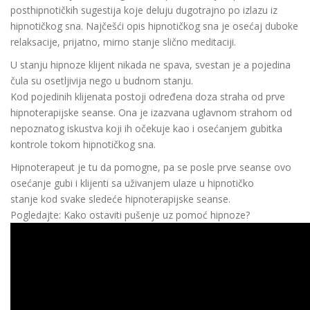
posthipnotičkih sugestija koje deluju dugotrajno po izlazu iz
hipnotičkog sna. Najčešći opis hipnotičkog sna je osećaj duboke
relaksacije, prijatno, mirno stanje slično meditaciji.
U stanju hipnoze klijent nikada ne spava, svestan je a pojedina
čula su osetljivija nego u budnom stanju.
Kod pojedinih klijenata postoji određena doza straha od prve
hipnoterapijske seanse. Ona je izazvana uglavnom strahom od
nepoznatog iskustva koji ih očekuje kao i osećanjem gubitka
kontrole tokom hipnotičkog sna.
Hipnoterapeut je tu da pomogne, pa se posle prve seanse ovo
osećanje gubi i klijenti sa uživanjem ulaze u hipnotičko
stanje kod svake sledeće hipnoterapijske seanse.
Pogledajte: Kako ostaviti pušenje uz pomoć hipnoze?