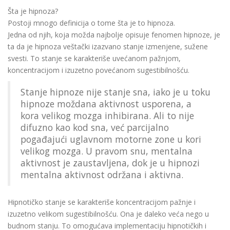
Šta je hipnoza?
Postoji mnogo definicija o tome šta je to hipnoza.
Jedna od njih, koja možda najbolje opisuje fenomen hipnoze, je
ta da je hipnoza veštački izazvano stanje izmenjene, sužene
svesti. To stanje se karakteriše uvećanom pažnjom,
koncentracijom i izuzetno povećanom sugestibilnošću.
Stanje hipnoze nije stanje sna, iako je u toku
hipnoze moždana aktivnost usporena, a
kora velikog mozga inhibirana. Ali to nije
difuzno kao kod sna, već parcijalno
pogađajući uglavnom motorne zone u kori
velikog mozga. U pravom snu, mentalna
aktivnost je zaustavljena, dok je u hipnozi
mentalna aktivnost održana i aktivna.
Hipnotičko stanje se karakteriše koncentracijom pažnje i
izuzetno velikom sugestibilnošću. Ona je daleko veća nego u
budnom stanju. To omogućava implementaciju hipnotičkih i