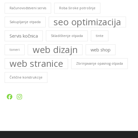
Računovodstveni servis
Roba široke potrošnje
seo optimizacija
Sakupljanje otpada
Servis kočnica
Skladištenje otpada
tinte
web dizajn
web shop
toneri
web stranice
Zbrinjavanje opasnog otpada
Čelične konstrukcije
Facebook
Instagram