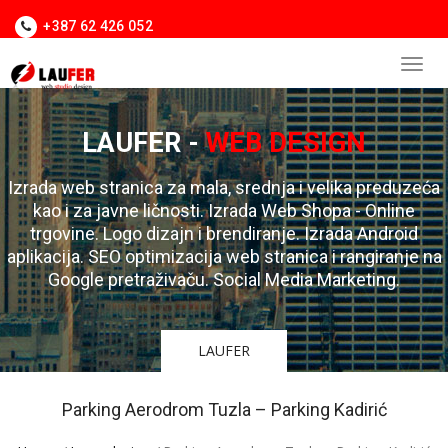
+387 62 426 052
LAUFER -
WEB DESIGN
Izrada web stranica za mala, srednja i velika preduzeća
kao i za javne ličnosti. Izrada Web Shopa - Online
trgovine. Logo dizajn i brendiranje. Izrada Android
aplikacija. SEO optimizacija web stranica i rangiranje na
Google pretraživaču. Social Media Marketing.
LAUFER
Parking Aerodrom Tuzla – Parking Kadirić