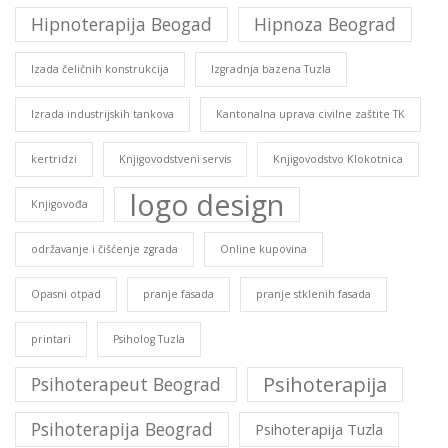
Hipnoterapija Beogad
Hipnoza Beograd
Izada čeličnih konstrukcija
Izgradnja bazena Tuzla
Izrada industrijskih tankova
Kantonalna uprava civilne zaštite TK
kertridzi
Knjigovodstveni servis
Knjigovodstvo Klokotnica
logo design
Knjigovođa
održavanje i čišćenje zgrada
Online kupovina
Opasni otpad
pranje fasada
pranje stklenih fasada
printari
Psiholog Tuzla
Psihoterapija
Psihoterapeut Beograd
Psihoterapija Beograd
Psihoterapija Tuzla