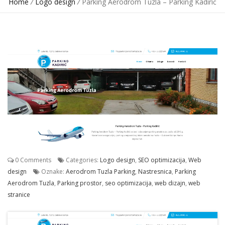
Home
/
Logo design
/
Parking Aerodrom Tuzla – Parking Kadirić
0 Comments
Categories:
Logo design
,
SEO optimizacija
,
Web
design
Oznake:
Aerodrom Tuzla Parking
,
Nastresnica
,
Parking
Aerodrom Tuzla
,
Parking prostor
,
seo optimizacija
,
web dizajn
,
web
stranice