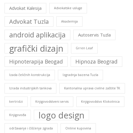
Advokat Kalesija
Advokatske usluge
Advokat Tuzla
Akademija
android aplikacija
Autoservis Tuzla
grafički dizajn
Grren Leaf
Hipnoterapija Beogad
Hipnoza Beograd
Izada čeličnih konstrukcija
Izgradnja bazena Tuzla
Izrada industrijskih tankova
Kantonalna uprava civilne zaštite TK
kertridzi
Knjigovodstveni servis
Knjigovodstvo Klokotnica
logo design
Knjigovođa
održavanje i čišćenje zgrada
Online kupovina