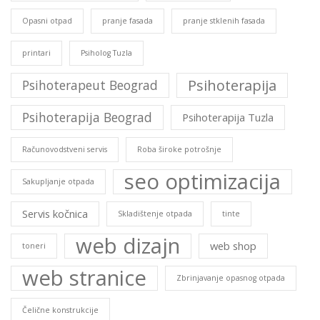
Opasni otpad
pranje fasada
pranje stklenih fasada
printari
Psiholog Tuzla
Psihoterapija
Psihoterapeut Beograd
Psihoterapija Beograd
Psihoterapija Tuzla
Računovodstveni servis
Roba široke potrošnje
seo optimizacija
Sakupljanje otpada
Servis kočnica
Skladištenje otpada
tinte
web dizajn
web shop
toneri
web stranice
Zbrinjavanje opasnog otpada
Čelične konstrukcije