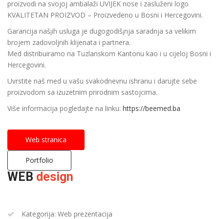
proizvodi na svojoj ambalaži UVIJEK nose i zasluženi logo
KVALITETAN PROIZVOD – Proizvedeno u Bosni i Hercegovini.
Garancija naš¡ih usluga je dugogodiš¡nja saradnja sa velikim
brojem zadovoljnih klijenata i partnera.
Med distribuiramo na Tuzlanskom Kantonu kao i u cijeloj Bosni i
Hercegovini.
Uvrstite naš med u vašu svakodnevnu ishranu i darujte sebe
proizvodom sa izuzetnim prirodnim sastojcima.
Više informacija pogledajte na linku:
https://beemed.ba
Web stranica
Portfolio
WEB
design
Kategorija: Web prezentacija