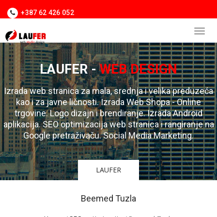
+387 62 426 052
LAUFER -
WEB DESIGN
Izrada web stranica za mala, srednja i velika preduzeća
kao i za javne ličnosti. Izrada Web Shopa - Online
trgovine. Logo dizajn i brendiranje. Izrada Android
aplikacija. SEO optimizacija web stranica i rangiranje na
Google pretraživaču. Social Media Marketing.
LAUFER
Beemed Tuzla