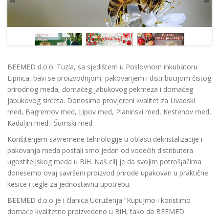
BEEMED d.o.o. Tuzla, sa sjedištem u Poslovnom inkubatoru
Lipnica, bavi se proizvodnjom, pakovanjem i distribucijom čistog
prirodnog meda, domaćeg jabukovog pekmeza i domaćeg
jabukovog sirćeta. Donosimo provjereni kvalitet za Livadski
med, Bagremov med, Lipov med, Planinski med, Kestenov med,
Kaduljin med i Šumski med.
Koriš¡tenjem savremene tehnologije u oblasti dekristalizacije i
pakovanja meda postali smo jedan od vodećih distributera
ugostiteljskog meda u BiH. Naš cilj je da svojim potroš¡ačima
donesemo ovaj savršeni proizvod prirode upakovan u praktične
kesice i tegle za jednostavnu upotrebu.
BEEMED d.o.o je i članica Udruženja “Kupujmo i koristimo
domaće kvalitetno proizvedeno u BiH, tako da BEEMED