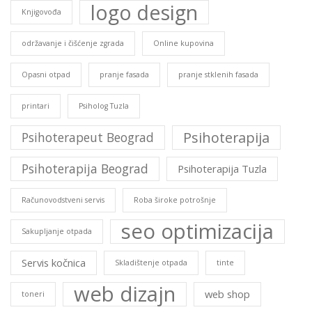
logo design
Knjigovođa
održavanje i čišćenje zgrada
Online kupovina
Opasni otpad
pranje fasada
pranje stklenih fasada
printari
Psiholog Tuzla
Psihoterapija
Psihoterapeut Beograd
Psihoterapija Beograd
Psihoterapija Tuzla
Računovodstveni servis
Roba široke potrošnje
seo optimizacija
Sakupljanje otpada
Servis kočnica
Skladištenje otpada
tinte
web dizajn
web shop
toneri