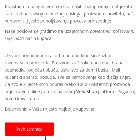
Konstantnim ulaganjem u razvoj naših maloprodajnih objekata
kao i rad na razvoju u pružanju usluga, proizvoda i noviteta, naš
primarni cilj jeste poboljšavanje procesa proizvodnje.
Naše poslovanje gradimo na uzajamnom
povjerenju, poštovanju
i vjernosti
naših kupaca.
U svom ponudbenom asortimanu nudimo širok izbor
raznovrsnih proizvoda. Proizvodi za široku upotrebu, hrana,
kozmetika, odjeća i obuća, alati, sve za dom i baštu. Mali
kućanski aparati, posuđe, sve za kampovanje kao dječiji svijet.
Za svoje klijente smo odbrali preko 1000 kvalitetnih proizvoda
koje mogu online poručiti na našoj
Web Shop
platformi. Sigurno,
brzo i kavalitetno.
Belamionix – Vaše mjesto najbolje kupovine!
Web stranica