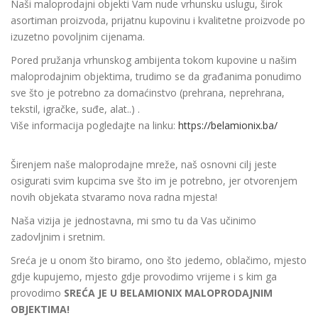
Naši maloprodajni objekti Vam nude vrhunsku uslugu, širok
asortiman proizvoda, prijatnu kupovinu i kvalitetne proizvode po
izuzetno povoljnim cijenama.
Pored pružanja vrhunskog ambijenta tokom kupovine u našim
maloprodajnim objektima, trudimo se da građanima ponudimo
sve što je potrebno za domaćinstvo (prehrana, neprehrana,
tekstil, igračke, suđe, alat..) .
Više informacija pogledajte na linku:
https://belamionix.ba/
Širenjem naše maloprodajne mreže, naš osnovni cilj jeste
osigurati svim kupcima sve što im je potrebno, jer otvorenjem
novih objekata stvaramo nova radna mjesta!
Naša vizija je jednostavna, mi smo tu da Vas učinimo
zadovljnim i sretnim.
Sreća je u onom što biramo, ono što jedemo, oblačimo, mjesto
gdje kupujemo, mjesto gdje provodimo vrijeme i s kim ga
provodimo
SREĆA JE U BELAMIONIX MALOPRODAJNIM
OBJEKTIMA!