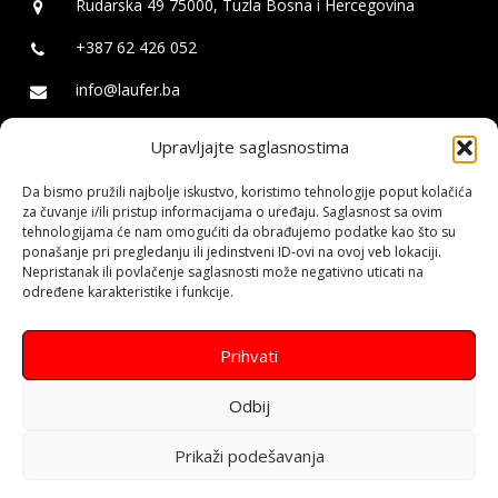
Rudarska 49 75000, Tuzla Bosna i Hercegovina
+387 62 426 052
info@laufer.ba
Upravljajte saglasnostima
Laufer
Da bismo pružili najbolje iskustvo, koristimo tehnologije poput kolačića
Izrada web stranica za mala, srednja i velika preduzeća kao i za
za čuvanje i/ili pristup informacijama o uređaju. Saglasnost sa ovim
tehnologijama će nam omogućiti da obrađujemo podatke kao što su
javne ličnosti. Izrada Web Shopa - Online trgovine. Logo dizajn i
ponašanje pri pregledanju ili jedinstveni ID-ovi na ovoj veb lokaciji.
brendiranje. Izrada Android aplikacija. SEO optimizacija web
Nepristanak ili povlačenje saglasnosti može negativno uticati na
stranica i rangiranje na Google pretraživaču. Social Media
određene karakteristike i funkcije.
Marketing.
Prihvati
Odbij
Prikaži podešavanja
© 2021 | Laufer DSO