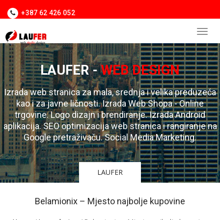
+387 62 426 052
LAUFER -
WEB DESIGN
Izrada web stranica za mala, srednja i velika preduzeća
kao i za javne ličnosti. Izrada Web Shopa - Online
trgovine. Logo dizajn i brendiranje. Izrada Android
aplikacija. SEO optimizacija web stranica i rangiranje na
Google pretraživaču. Social Media Marketing.
LAUFER
Belamionix – Mjesto najbolje kupovine