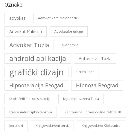
Oznake
advokat
Advokat Azra Malohodžić
Advokat Kalesija
Advokatske usluge
Advokat Tuzla
Akademija
android aplikacija
Autoservis Tuzla
grafički dizajn
Grren Leaf
Hipnoterapija Beogad
Hipnoza Beograd
Izada čeličnih konstrukcija
Izgradnja bazena Tuzla
Izrada industrijskih tankova
Kantonalna uprava civilne zaštite TK
kertridzi
Knjigovodstveni servis
Knjigovodstvo Klokotnica