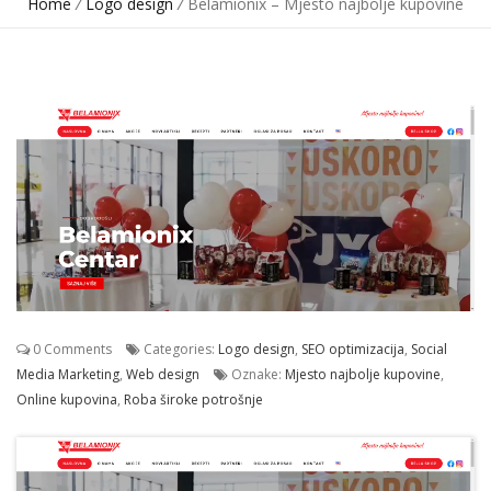
Home
/
Logo design
/
Belamionix – Mjesto najbolje kupovine
0 Comments
Categories:
Logo design
,
SEO optimizacija
,
Social
Media Marketing
,
Web design
Oznake:
Mjesto najbolje kupovine
,
Online kupovina
,
Roba široke potrošnje