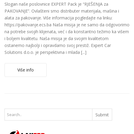
Slogan naše poslovnice EXPERT Pack je “RJEŠENJA za
PAKOVANJE”. Ovlašteni smo distributer materijala, mašina i
alata za pakovanje. Više informacija pogledajte na linku:
https://pakovanje.ecs.ba Naša misija je ne samo da odgovorimo
na potrebe svojih klijenata, već i da konstantno težimo ka višem
i boljem kvalitetu. Naša misija je da svojim kvalitetom
ostanemo najbolji i opravdamo svoj prestiž. Expert Car
Solutions d.o.o. je perspektivna i mlada [...]
Više info