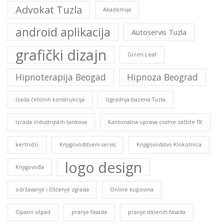
Advokat Tuzla
Akademija
android aplikacija
Autoservis Tuzla
grafički dizajn
Grren Leaf
Hipnoterapija Beogad
Hipnoza Beograd
Izada čeličnih konstrukcija
Izgradnja bazena Tuzla
Izrada industrijskih tankova
Kantonalna uprava civilne zaštite TK
kertridzi
Knjigovodstveni servis
Knjigovodstvo Klokotnica
logo design
Knjigovođa
održavanje i čišćenje zgrada
Online kupovina
Opasni otpad
pranje fasada
pranje stklenih fasada