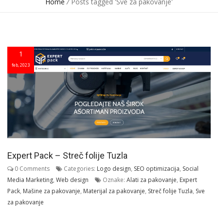
Home
/
Posts tagged 'Sve za pakovanje'
1
feb, 2023
Expert Pack – Streč folije Tuzla
0 Comments
Categories:
Logo design
,
SEO optimizacija
,
Social
Media Marketing
,
Web design
Oznake:
Alati za pakovanje
,
Expert
Pack
,
Mašine za pakovanje
,
Materijal za pakovanje
,
Streč folije Tuzla
,
Sve
za pakovanje