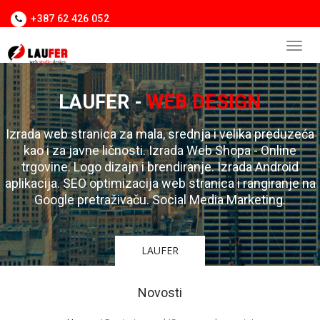
+387 62 426 052
LAUFER -
WEB DESIGN
Izrada web stranica za mala, srednja i velika preduzeća
kao i za javne ličnosti. Izrada Web Shopa - Online
trgovine. Logo dizajn i brendiranje. Izrada Android
aplikacija. SEO optimizacija web stranica i rangiranje na
Google pretraživaču. Social Media Marketing.
LAUFER
Novosti