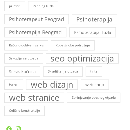
printari
Psiholog Tuzla
Psihoterapija
Psihoterapeut Beograd
Psihoterapija Beograd
Psihoterapija Tuzla
Računovodstveni servis
Roba široke potrošnje
seo optimizacija
Sakupljanje otpada
Servis kočnica
Skladištenje otpada
tinte
web dizajn
web shop
toneri
web stranice
Zbrinjavanje opasnog otpada
Čelične konstrukcije
Facebook
Instagram