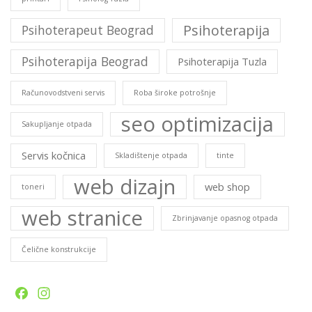
Psihoterapija
Psihoterapeut Beograd
Psihoterapija Beograd
Psihoterapija Tuzla
Računovodstveni servis
Roba široke potrošnje
seo optimizacija
Sakupljanje otpada
Servis kočnica
Skladištenje otpada
tinte
web dizajn
web shop
toneri
web stranice
Zbrinjavanje opasnog otpada
Čelične konstrukcije
Facebook
Instagram