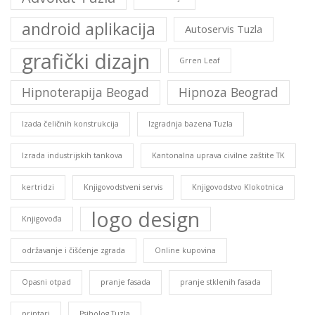
android aplikacija
Autoservis Tuzla
grafički dizajn
Grren Leaf
Hipnoterapija Beogad
Hipnoza Beograd
Izada čeličnih konstrukcija
Izgradnja bazena Tuzla
Izrada industrijskih tankova
Kantonalna uprava civilne zaštite TK
kertridzi
Knjigovodstveni servis
Knjigovodstvo Klokotnica
logo design
Knjigovođa
održavanje i čišćenje zgrada
Online kupovina
Opasni otpad
pranje fasada
pranje stklenih fasada
printari
Psiholog Tuzla