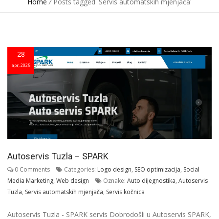
Home
/
Posts tagged 'Servis automatskih mjenjača'
28
apr, 2025
Autoservis Tuzla – SPARK
0 Comments
Categories:
Logo design
,
SEO optimizacija
,
Social
Media Marketing
,
Web design
Oznake:
Auto dijegnostika
,
Autoservis
Tuzla
,
Servis automatskih mjenjača
,
Servis kočnica
Autoservis Tuzla - SPARK servis Dobrodošli u Autoservis SPARK,