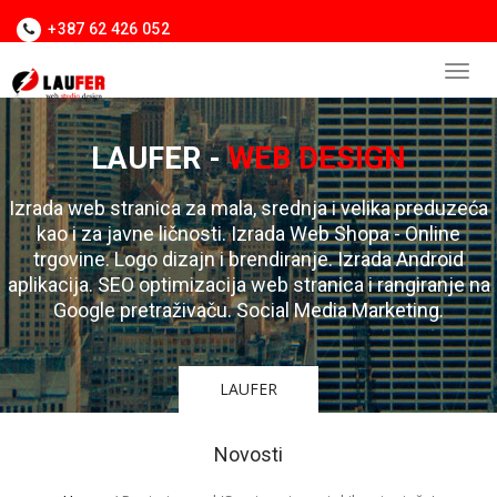
+387 62 426 052
LAUFER -
WEB DESIGN
Izrada web stranica za mala, srednja i velika preduzeća
kao i za javne ličnosti. Izrada Web Shopa - Online
trgovine. Logo dizajn i brendiranje. Izrada Android
aplikacija. SEO optimizacija web stranica i rangiranje na
Google pretraživaču. Social Media Marketing.
LAUFER
Novosti