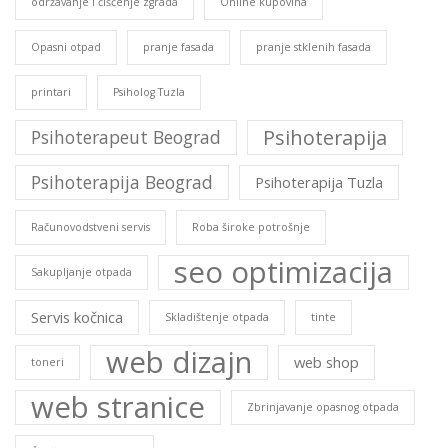
održavanje i čišćenje zgrada
Online kupovina
Opasni otpad
pranje fasada
pranje stklenih fasada
printari
Psiholog Tuzla
Psihoterapija
Psihoterapeut Beograd
Psihoterapija Beograd
Psihoterapija Tuzla
Računovodstveni servis
Roba široke potrošnje
seo optimizacija
Sakupljanje otpada
Servis kočnica
Skladištenje otpada
tinte
web dizajn
web shop
toneri
web stranice
Zbrinjavanje opasnog otpada