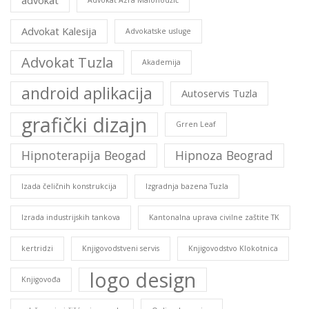
advokat
Advokat Azra Malohodžić
Advokat Kalesija
Advokatske usluge
Advokat Tuzla
Akademija
android aplikacija
Autoservis Tuzla
grafički dizajn
Grren Leaf
Hipnoterapija Beogad
Hipnoza Beograd
Izada čeličnih konstrukcija
Izgradnja bazena Tuzla
Izrada industrijskih tankova
Kantonalna uprava civilne zaštite TK
kertridzi
Knjigovodstveni servis
Knjigovodstvo Klokotnica
logo design
Knjigovođa