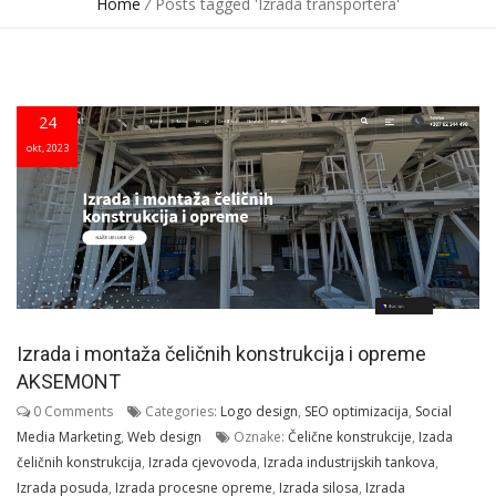
Home
/
Posts tagged 'Izrada transportera'
24
okt, 2023
Izrada i montaža čeličnih konstrukcija i opreme
AKSEMONT
0 Comments
Categories:
Logo design
,
SEO optimizacija
,
Social
Media Marketing
,
Web design
Oznake:
Čelične konstrukcije
,
Izada
čeličnih konstrukcija
,
Izrada cjevovoda
,
Izrada industrijskih tankova
,
Izrada posuda
,
Izrada procesne opreme
,
Izrada silosa
,
Izrada