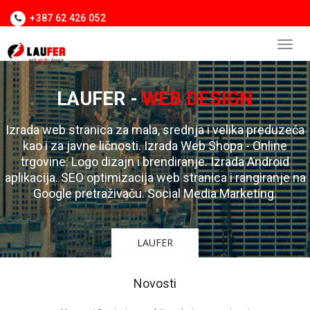
+387 62 426 052
LAUFER -
WEB DESIGN
Izrada web stranica za mala, srednja i velika preduzeća
kao i za javne ličnosti. Izrada Web Shopa - Online
trgovine. Logo dizajn i brendiranje. Izrada Android
aplikacija. SEO optimizacija web stranica i rangiranje na
Google pretraživaču. Social Media Marketing.
LAUFER
Novosti