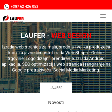
+387 62 426 052
LAUFER -
WEB DESIGN
Izrada web stranica za mala, srednja i velika preduzeća
kao i za javne ličnosti. Izrada Web Shopa - Online
trgovine. Logo dizajn i brendiranje. Izrada Android
aplikacija. SEO optimizacija web stranica i rangiranje na
Google pretraživaču. Social Media Marketing.
LAUFER
Novosti