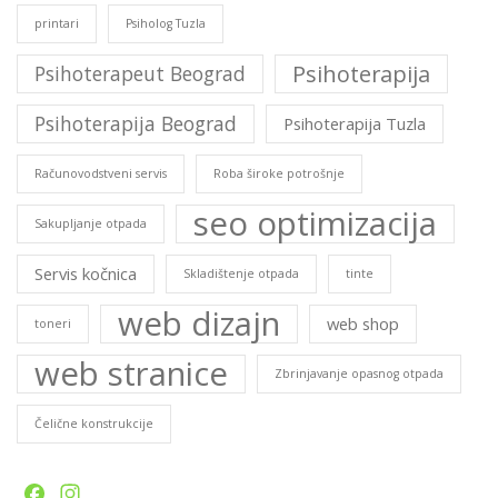
printari
Psiholog Tuzla
Psihoterapija
Psihoterapeut Beograd
Psihoterapija Beograd
Psihoterapija Tuzla
Računovodstveni servis
Roba široke potrošnje
seo optimizacija
Sakupljanje otpada
Servis kočnica
Skladištenje otpada
tinte
web dizajn
web shop
toneri
web stranice
Zbrinjavanje opasnog otpada
Čelične konstrukcije
Facebook
Instagram