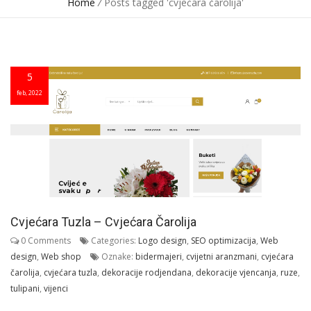
Home
/
Posts tagged 'cvjećara čarolija'
5
feb, 2022
Cvjećara Tuzla – Cvjećara Čarolija
0 Comments
Categories:
Logo design
,
SEO optimizacija
,
Web
design
,
Web shop
Oznake:
bidermajeri
,
cvijetni aranzmani
,
cvjećara
čarolija
,
cvjećara tuzla
,
dekoracije rodjendana
,
dekoracije vjencanja
,
ruze
,
tulipani
,
vijenci