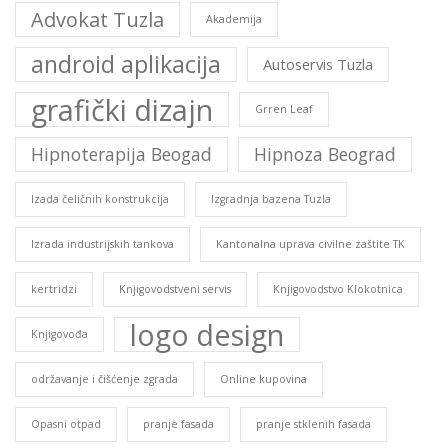
Advokat Tuzla
Akademija
android aplikacija
Autoservis Tuzla
grafički dizajn
Grren Leaf
Hipnoterapija Beogad
Hipnoza Beograd
Izada čeličnih konstrukcija
Izgradnja bazena Tuzla
Izrada industrijskih tankova
Kantonalna uprava civilne zaštite TK
kertridzi
Knjigovodstveni servis
Knjigovodstvo Klokotnica
logo design
Knjigovođa
održavanje i čišćenje zgrada
Online kupovina
Opasni otpad
pranje fasada
pranje stklenih fasada