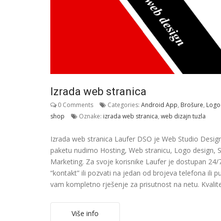
Izrada web stranica
0 Comments
Categories:
Android App
,
Brošure
,
Logo
shop
Oznake:
izrada web stranica
,
web dizajn tuzla
Izrada web stranica Laufer DSO je Web Studio Design
paketu nudimo Hosting, Web stranicu, Logo design, SE
Marketing. Za svoje korisnike Laufer je dostupan 24/
“kontakt” ili pozvati na jedan od brojeva telefona ili
vam kompletno rješenje za prisutnost na netu. Kvalit
Više info