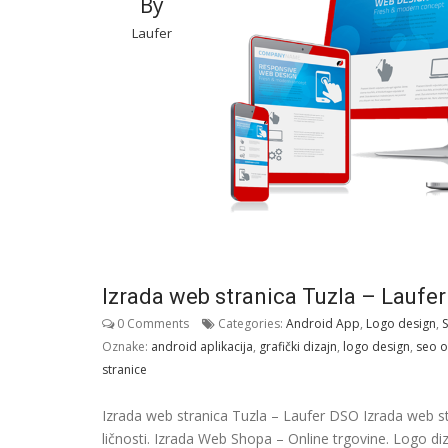
By
Laufer
Izrada web stranica Tuzla – Laufe
0 Comments
Categories:
Android App
,
Logo design
,
S
Oznake:
android aplikacija
,
grafički dizajn
,
logo design
,
seo o
stranice
Izrada web stranica Tuzla – Laufer DSO Izrada web str
ličnosti. Izrada Web Shopa – Online trgovine. Logo diz