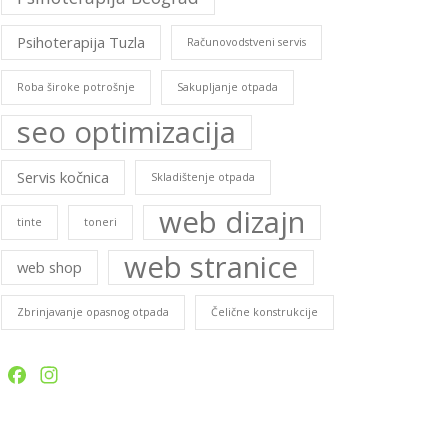
Psihoterapija Tuzla
Računovodstveni servis
Roba široke potrošnje
Sakupljanje otpada
seo optimizacija
Servis kočnica
Skladištenje otpada
web dizajn
tinte
toneri
web stranice
web shop
Zbrinjavanje opasnog otpada
Čelične konstrukcije
Facebook
Instagram