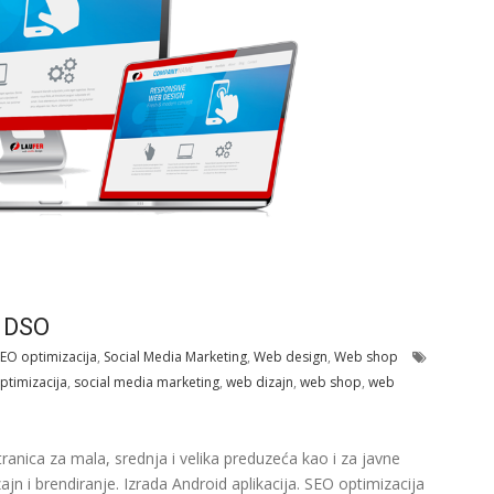
r DSO
EO optimizacija
,
Social Media Marketing
,
Web design
,
Web shop
ptimizacija
,
social media marketing
,
web dizajn
,
web shop
,
web
anica za mala, srednja i velika preduzeća kao i za javne
ajn i brendiranje. Izrada Android aplikacija. SEO optimizacija