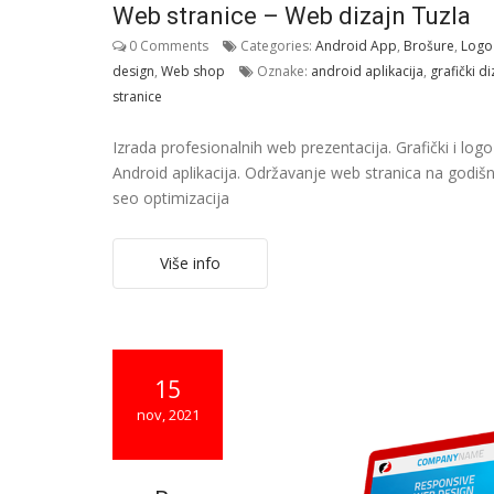
Web stranice – Web dizajn Tuzla
0 Comments
Categories:
Android App
,
Brošure
,
Logo
design
,
Web shop
Oznake:
android aplikacija
,
grafički di
stranice
Izrada profesionalnih web prezentacija. Grafički i log
Android aplikacija. Održavanje web stranica na godiš
seo optimizacija
Više info
15
nov, 2021