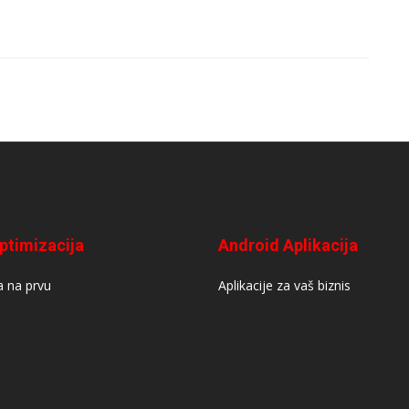
ptimizacija
Android Aplikacija
 na prvu
Aplikacije za vaš biznis