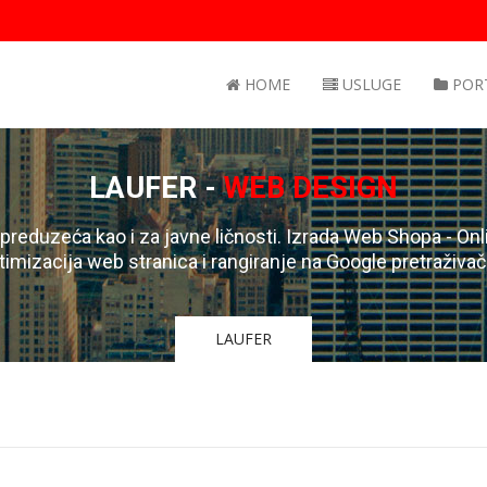
HOME
USLUGE
POR
LAUFER -
WEB DESIGN
 preduzeća kao i za javne ličnosti. Izrada Web Shopa - Onli
timizacija web stranica i rangiranje na Google pretraživa
LAUFER