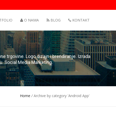
TFOLIO
O NAMA
BLOG
KONTAKT
ne trgovine. Logo dizajn i brendiranje. Izrada
ču. Social Media Marketing.
Home
/
Archive by category 'Android App'