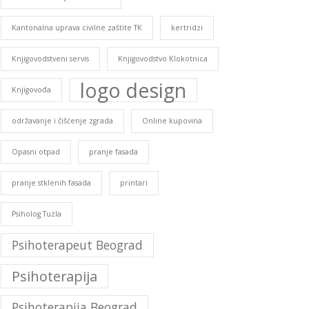
Kantonalna uprava civilne zaštite TK
kertridzi
Knjigovodstveni servis
Knjigovodstvo Klokotnica
logo design
Knjigovođa
održavanje i čišćenje zgrada
Online kupovina
Opasni otpad
pranje fasada
pranje stklenih fasada
printari
Psiholog Tuzla
Psihoterapeut Beograd
Psihoterapija
Psihoterapija Beograd