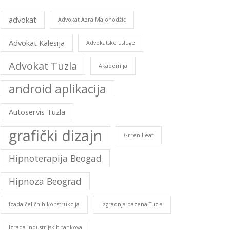
advokat
Advokat Azra Malohodžić
Advokat Kalesija
Advokatske usluge
Advokat Tuzla
Akademija
android aplikacija
Autoservis Tuzla
grafički dizajn
Grren Leaf
Hipnoterapija Beogad
Hipnoza Beograd
Izada čeličnih konstrukcija
Izgradnja bazena Tuzla
Izrada industrijskih tankova