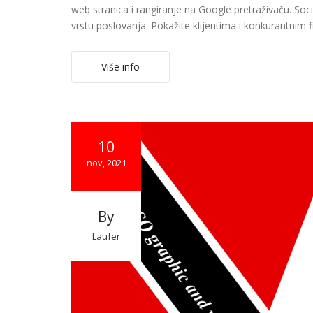
web stranica i rangiranje na Google pretraživaču. Soci
vrstu poslovanja. Pokažite klijentima i konkurantnim 
Više info
10
nov, 2021
By
Laufer