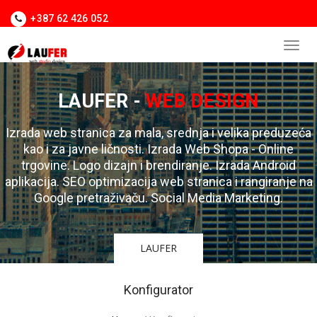
+387 62 426 052
LAUFER -
WEB DESIGN
Izrada web stranica za mala, srednja i velika preduzeća
kao i za javne ličnosti. Izrada Web Shopa - Online
trgovine. Logo dizajn i brendiranje. Izrada Android
aplikacija. SEO optimizacija web stranica i rangiranje na
Google pretraživaču. Social Media Marketing.
LAUFER
Konfigurator