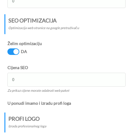
SEO OPTIMIZACIJA
Optimizacija web stranice na google pretraživaču
Želim optimizaciju
DA
Cijena SEO
Za prikaz cijene morate odabrati web paket
U ponudi imamo i izradu profi loga
PROFI LOGO
Izrada profesionalnog loga