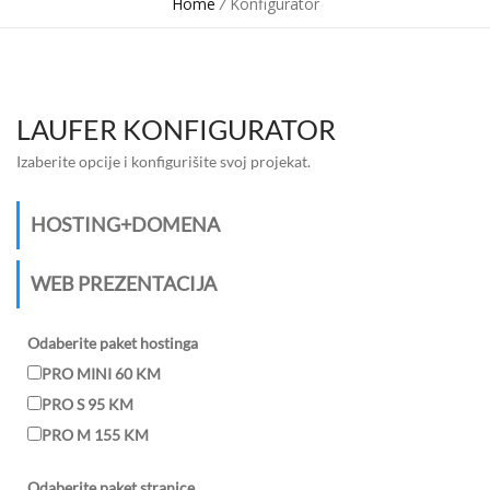
Home
/
Konfigurator
LAUFER KONFIGURATOR
Izaberite opcije i konfigurišite svoj projekat.
HOSTING+DOMENA
WEB PREZENTACIJA
Odaberite paket hostinga
PRO MINI 60 KM
PRO S 95 KM
PRO M 155 KM
Odaberite paket stranice