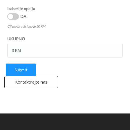
Izaberite opciju
DA
Cijena izrade loga je 50 KM
UKUPNO
Submit
Kontaktirajte nas