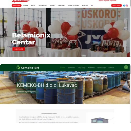
Author
Date
laufer
Author
Date
laufer