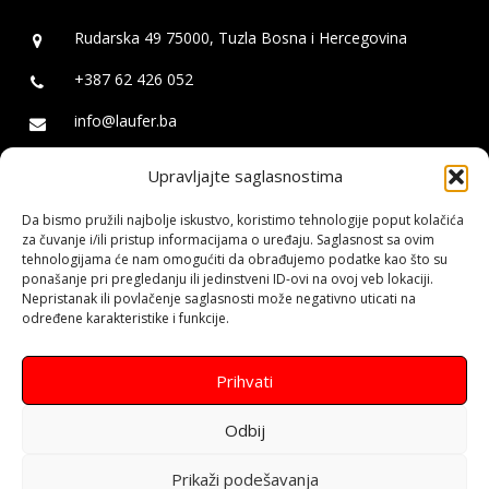
Rudarska 49 75000, Tuzla Bosna i Hercegovina
+387 62 426 052
info@laufer.ba
Upravljajte saglasnostima
Laufer
Da bismo pružili najbolje iskustvo, koristimo tehnologije poput kolačića
Izrada web stranica za mala, srednja i velika preduzeća kao i za
za čuvanje i/ili pristup informacijama o uređaju. Saglasnost sa ovim
tehnologijama će nam omogućiti da obrađujemo podatke kao što su
javne ličnosti. Izrada Web Shopa - Online trgovine. Logo dizajn i
ponašanje pri pregledanju ili jedinstveni ID-ovi na ovoj veb lokaciji.
brendiranje. Izrada Android aplikacija. SEO optimizacija web
Nepristanak ili povlačenje saglasnosti može negativno uticati na
stranica i rangiranje na Google pretraživaču. Social Media
određene karakteristike i funkcije.
Marketing.
Prihvati
Odbij
Prikaži podešavanja