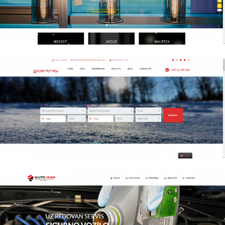
Author
Date
Views
laufer
Author
Date
Views
laufer