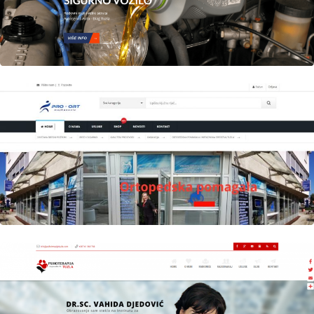
Author
Date
Views
laufer
Author
Date
Views
laufer