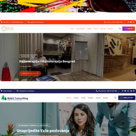
Author
Date
laufer
Author
Date
laufer