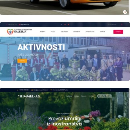
Author
Date
laufer
Author
Date
laufer