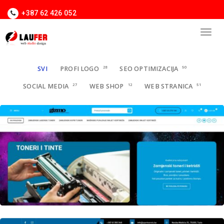
+387 62 426 052
SVI
PROFI LOGO
28
SEO OPTIMIZACIJA
50
SOCIAL MEDIA
27
WEB SHOP
12
WEB STRANICA
51