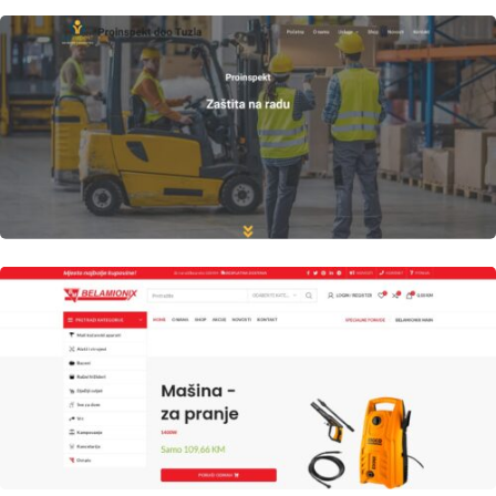
Author
Date
laufer
Author
Date
laufer