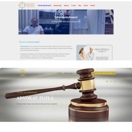
Author
Date
laufer
Author
Date
laufer