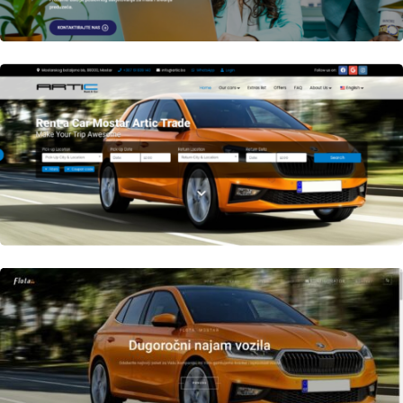
Author
Date
laufer
Author
Date
laufer