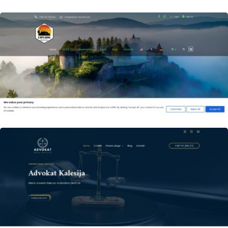
Author
Date
laufer
Author
Date
laufer