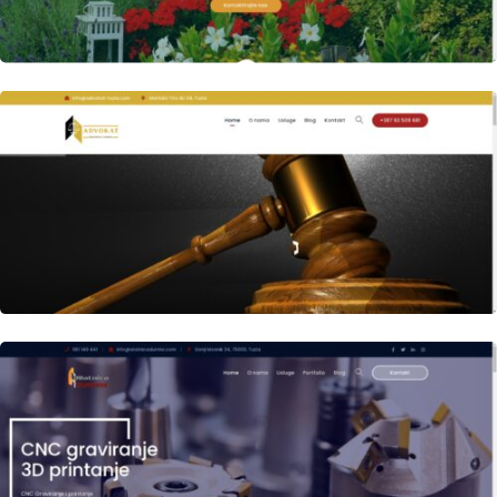
Author
Date
laufer
Author
Date
laufer