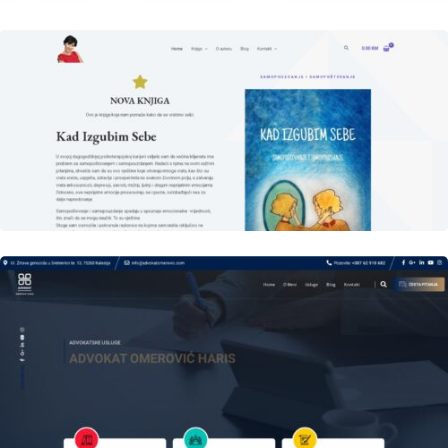
Author
Date
laufer
Author
Date
laufer