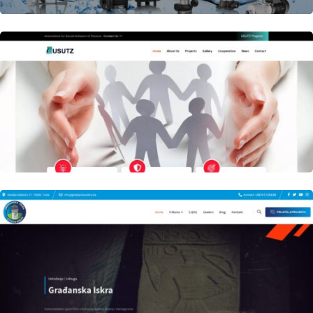
Author
Date
laufer
Author
Date
laufer