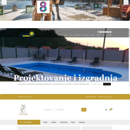
Author
Date
Views
laufer
Author
Date
Views
laufer