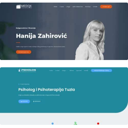
Author
Date
laufer
Author
Date
laufer