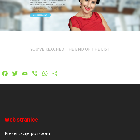
Author
Date
Views
laufer
YOU’VE REACHED THE END OF THE LIST
Facebook
Twitter
Email
Viber
WhatsApp
Share
Author
Date
Views
laufer
Web stranice
Prezentacije po izboru