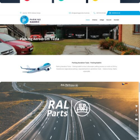
Author
Date
laufer
Author
Date
laufer