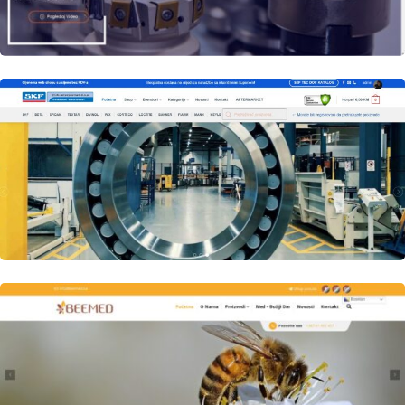
Author
Date
laufer
Author
Date
laufer