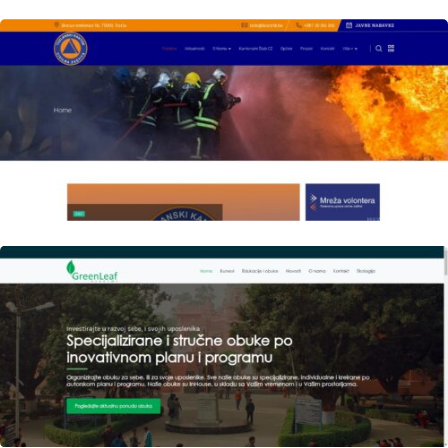
Author
Date
laufer
Author
Date
laufer