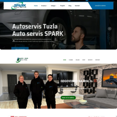
Author
Date
laufer
Author
Date
laufer