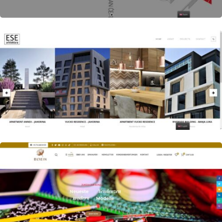
Author
Date
laufer
Author
Date
laufer