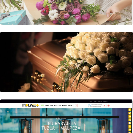
Author
Date
Views
laufer
Author
Date
Views
laufer