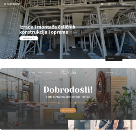
Author
Date
laufer
Author
Date
laufer