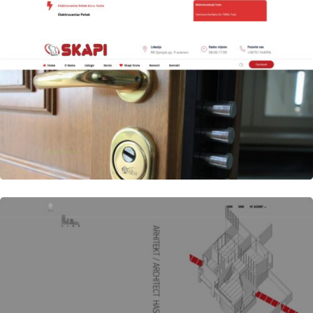
Author
Date
laufer
Author
Date
laufer