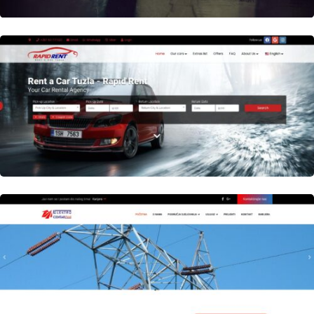
Author
Date
laufer
Author
Date
laufer