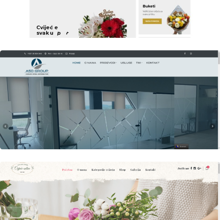
Author
Date
Views
laufer
Author
Date
Views
laufer