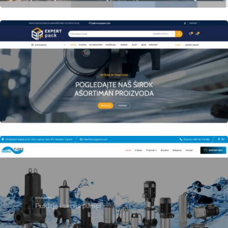
Author
Date
laufer
Author
Date
laufer