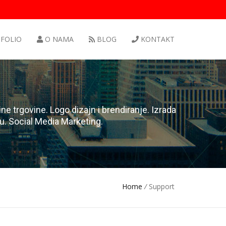
FOLIO
O NAMA
BLOG
KONTAKT
ne trgovine. Logo dizajn i brendiranje. Izrada
ču. Social Media Marketing.
Home
/
Support