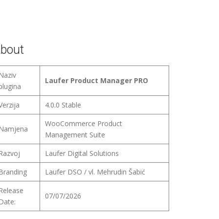
bout
Naziv
Laufer Product Manager PRO
plugina
Verzija
4.0.0 Stable
WooCommerce Product
Namjena
Management Suite
Razvoj
Laufer Digital Solutions
Branding
Laufer DSO / vl. Mehrudin Šabić
Release
07/07/2026
Date: