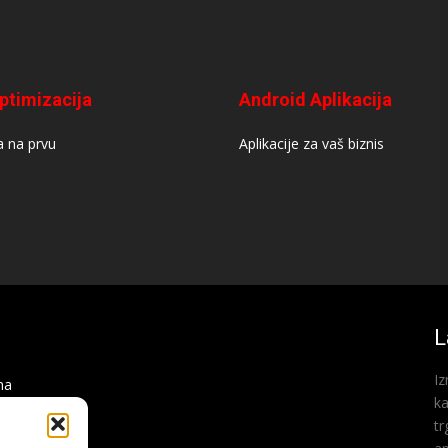
ptimizacija
Android Aplikacija
 na prvu
Aplikacije za vaš biznis
L
Iz
na
ka
tr