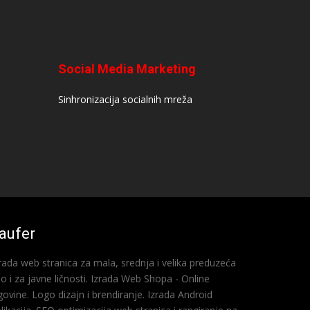
Social Media Marketing
Sinhronizacija socialnih mreža
aufer
rada web stranica za mala, srednja i velika preduzeća
o i za javne ličnosti. Izrada Web Shopa - Online
govine. Logo dizajn i brendiranje. Izrada Android