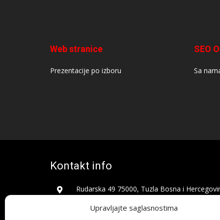
Web stranice
SEO O
Prezentacije po izboru
Sa nama
Kontakt info
Rudarska 49 75000, Tuzla Bosna i Hercegovi
+387 62 426 052
Upravljajte saglasnostima