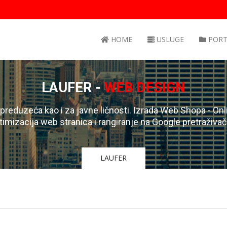
HOME
USLUGE
PORT
LAUFER -
WEB DESIGN
 preduzeća kao i za javne ličnosti. Izrada Web Shopa - Onli
timizacija web stranica i rangiranje na Google pretraživa
LAUFER